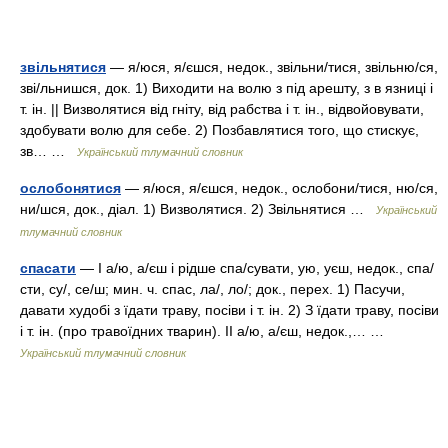
звільнятися
— я/юся, я/єшся, недок., звільни/тися, звільню/ся,
зві/льнишся, док. 1) Виходити на волю з під арешту, з в язниці і
т. ін. || Визволятися від гніту, від рабства і т. ін., відвойовувати,
здобувати волю для себе. 2) Позбавлятися того, що стискує,
зв… …
Український тлумачний словник
ослобонятися
— я/юся, я/єшся, недок., ослобони/тися, ню/ся,
ни/шся, док., діал. 1) Визволятися. 2) Звільнятися …
Український
тлумачний словник
спасати
— I а/ю, а/єш і рідше спа/сувати, ую, уєш, недок., спа/
сти, су/, се/ш; мин. ч. спас, ла/, ло/; док., перех. 1) Пасучи,
давати худобі з їдати траву, посіви і т. ін. 2) З їдати траву, посіви
і т. ін. (про травоїдних тварин). II а/ю, а/єш, недок.,… …
Український тлумачний словник