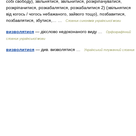
собі свободу), звільнятися, звільнитися, розкріпачуватися,
розкріпачитися, розкабалятися, розкабалитися 2) (звільнятися
від когось / чогось небажаного, зайвого тощо), позбавитися,
позбавлятися, збутися,… …
Словник синонімів української мови
визволятися
— дієслово недоконаного виду …
Орфографічний
словник української мови
визволитися
— див. визволятися …
Український тлумачний словник