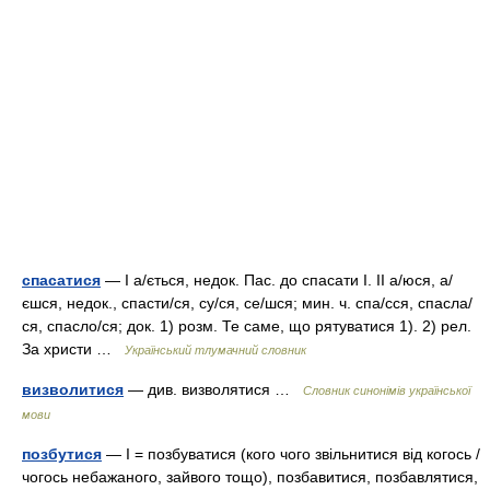
спасатися
— I а/ється, недок. Пас. до спасати I. II а/юся, а/
єшся, недок., спасти/ся, су/ся, се/шся; мин. ч. спа/сся, спасла/
ся, спасло/ся; док. 1) розм. Те саме, що рятуватися 1). 2) рел.
За христи …
Український тлумачний словник
визволитися
— див. визволятися …
Словник синонімів української
мови
позбутися
— I = позбуватися (кого чого звільнитися від когось /
чогось небажаного, зайвого тощо), позбавитися, позбавлятися,