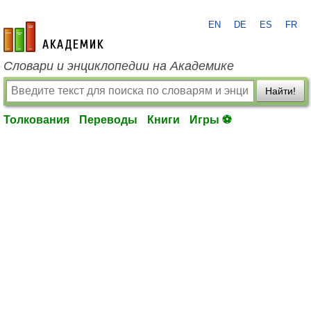
EN
DE
ES
FR
academic.ru
Словари и энциклопедии на Академике
Найти!
Толкования
Переводы
Книги
Игры ⚽