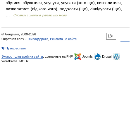
збутися, збуватися, усунути, усувати (кого що), визволитися,
визволятися (від кого чого), подолати (що), ліквідувати (що),…
…
Словник синонімів української мови
© Академик, 2000-2026
18+
Обратная связь:
Техподдержка
,
Реклама на сайте
👣 Путешествия
Экспорт словарей на сайты
, сделанные на PHP,
Joomla,
Drupal,
WordPress, MODx.