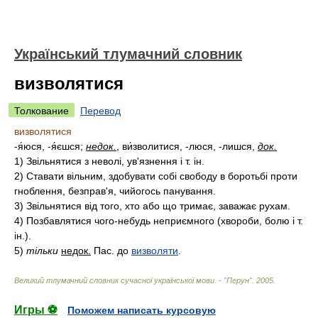
Український тлумачний словник
визволятися
Толкование
Перевод
визволятися
-я́юся, -я́єшся;
недок.
, ви́зволитися, -люся, -лишся,
док.
1)
Звільнятися з неволі, ув'язнення і т. ін.
2)
Ставати вільним, здобувати собі свободу в боротьбі проти
гноблення, безправ'я, чийогось панування.
3)
Звільнятися від того, хто або що тримає, заважає рухам.
4)
Позбавлятися чого-небудь неприємного (хвороби, болю і т.
ін.).
5)
тільки
недок.
Пас. до
визволяти
.
Великий тлумачний словник сучасної української мови. - "Перун"
.
2005
.
Игры ⚽
Поможем написать курсовую